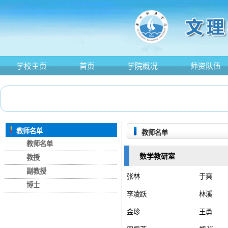
学校主页
首页
学院概况
师资队伍
教师名单
教师名单
教师名单
数学教研室
教授
副教授
张林
于爽
博士
李凌跃
林溪
金珍
王勇