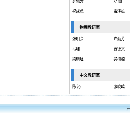
罗佩芳
郑 珊
祝成虎
雷泽雄
物理教研室
张明会
许勤芳
马啸
曹德文
梁晓旭
吴楠楠
中文教研室
陈 沁
张晓鸣
广