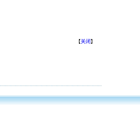
【
关闭
】