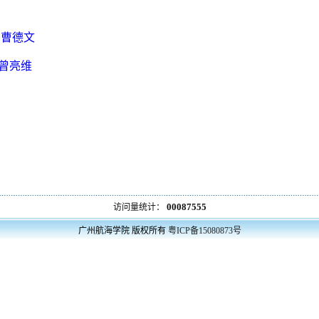
曹德文
曾亮维
00087555
访问量统计：
广州航海学院
版权所有
粤ICP备15080873号