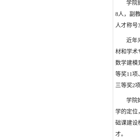
学院拥有
8人，副
人才称号
近年来，
材和学术
数学建模
等奖11
三等奖2
学院始终
学的定位
础课建设
才。