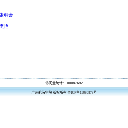
张明会
樊艳
00087692
访问量统计：
广州航海学院
版权所有
粤ICP备15080873号