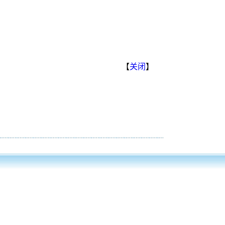
【
关闭
】