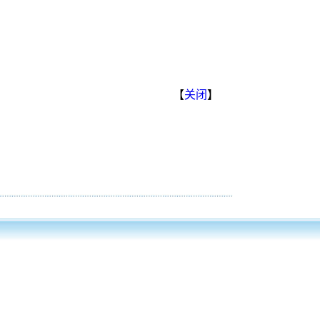
【
关闭
】