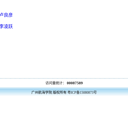
卢良彦
李凌跃
00087589
访问量统计：
广州航海学院
版权所有
粤ICP备15080873号