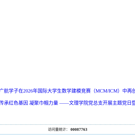
广航学子在2026年国际大学生数学建模竞赛（MCM/ICM）中再
传承红色基因 凝聚巾帼力量 ——文理学院党总支开展主题党日
00087763
访问量统计：