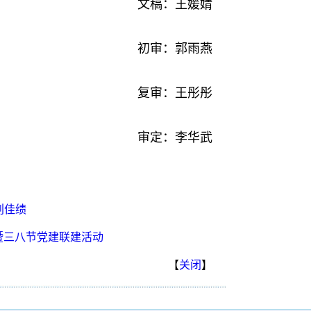
文稿：王媛婧
初审：郭雨燕
复审：
王彤彤
审定：
李华武
创佳绩
暨三八节党建联建活动
【
关闭
】