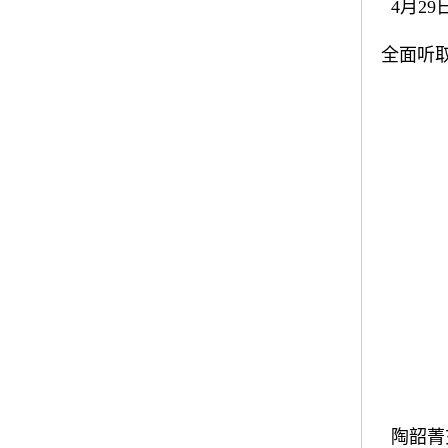
4月2
全面听
陶韶菁