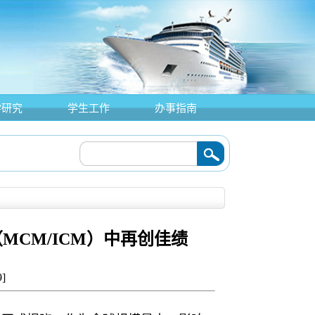
学研究
学生工作
办事指南
MCM/ICM）中再创佳绩
9
]