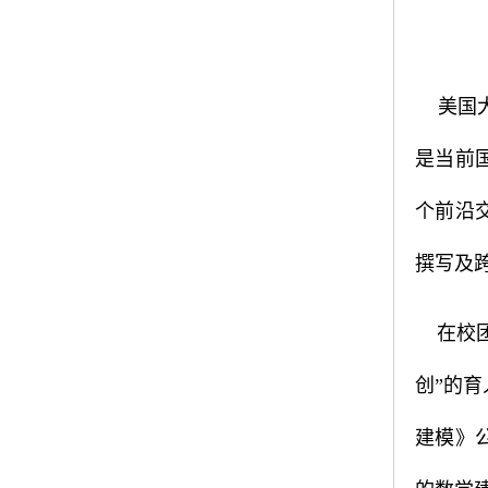
美国
是当前
个前沿
撰写及
在校团
创”的
建模》