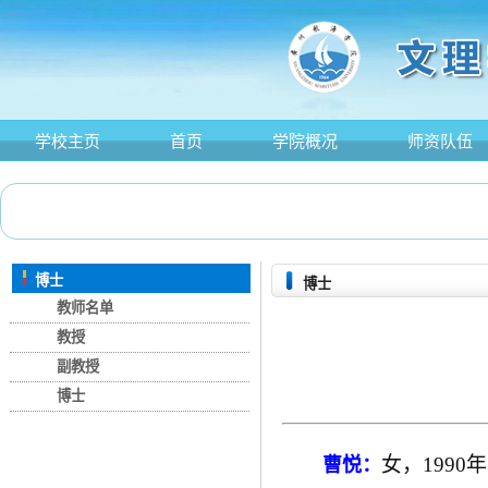
学校主页
首页
学院概况
师资队伍
博士
博士
教师名单
教授
副教授
博士
女
，19
9
0
曹悦：