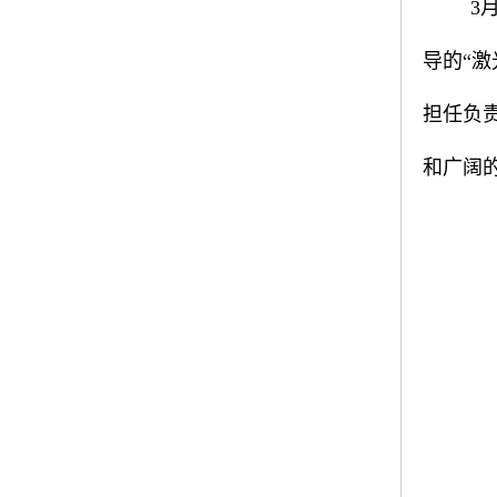
3
导的“
担任负
和广阔