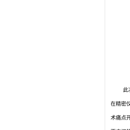
此
在精密
术痛点